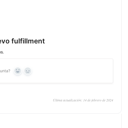
o fulfillment
os.
gunta?
Sí
No
Última actualización: 14 de febrero de 2024