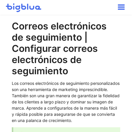
Altern
la
naveg
Cómo empezar
Correos electrónicos
Envíos de entrada
de seguimiento |
Inventario
Pedidos
Configurar correos
Transporte
electrónicos de
Buyer Experience
seguimiento
Otros
Contacte con
Los correos electrónicos de seguimiento personalizados
son una herramienta de marketing imprescindible.
También son una gran manera de garantizar la fidelidad
de los clientes a largo plazo y dominar su imagen de
marca. Aprende a configurarlos de la manera más fácil
y rápida posible para asegurarse de que se convierta
en una palanca de crecimiento.