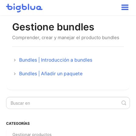
Altern
la
naveg
Cómo empezar
Gestione bundles
Envíos de entrada
Inventario
Comprender, crear y manejar el producto bundles
Pedidos
Transporte
Bundles | Introducción a bundles
Buyer Experience
Bundles | Añadir un paquete
Otros
Contacte con
CATEGORÍAS
Gestionar productos