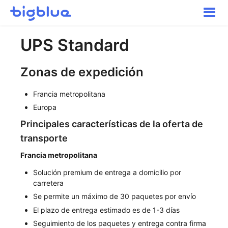
Altern
la
naveg
Cómo empezar
UPS Standard
Envíos de entrada
Inventario
Zonas de expedición
Pedidos
Transporte
Francia metropolitana
Europa
Buyer Experience
Principales características de la oferta de
Otros
transporte
Contacte con
Francia metropolitana
Solución premium de entrega a domicilio por
carretera
Se permite un máximo de 30 paquetes por envío
El plazo de entrega estimado es de 1-3 días
Seguimiento de los paquetes y entrega contra firma